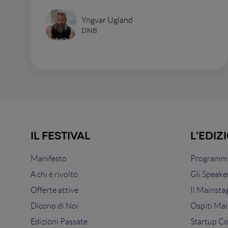
Yngvar Ugland
DNB
IL FESTIVAL
L'EDIZ
Manifesto
Programma
A chi è rivolto
Gli Speake
Offerte attive
Il Mainsta
Dicono di Noi
Ospiti Mai
Edizioni Passate
Startup C