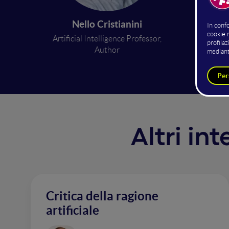
senza es
degli e
Nello Cristianini
Che str
Artificial Intelligence Professor,
E’ poss
Author
Altri in
Critica della ragione
artificiale