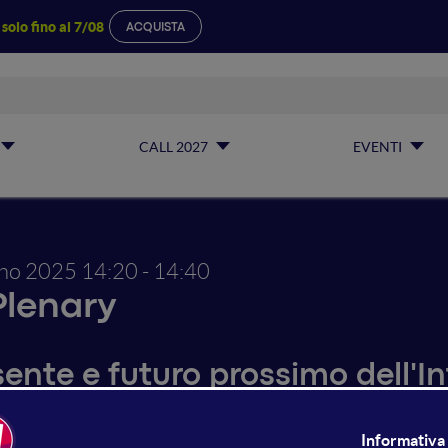
a
solo fino al 7/08
ACQUISTA
CALL 2027
EVENTI
gno 2025
14:20 - 14:40
Plenary
ente e futuro prossimo dell'Int
nda nel 2025 non e' piu' se le macchine possono essere int