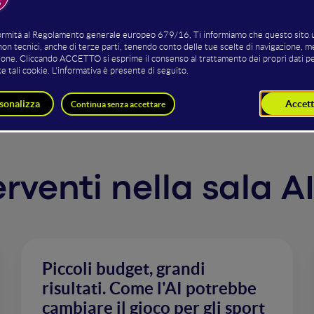
sere riconosciute. Oggi l'ambizione e' aumentata, e si parla
sseri umani allo stesso livello di competenza.
ada si sta seguendo per realizzarle, come si misura il progr
ibile immaginare un mondo in cui siamo superati in alcuni c
terventi nella sala A
Piccoli budget, grandi
risultati. Come l'AI potrebbe
cambiare il gioco per gli sport