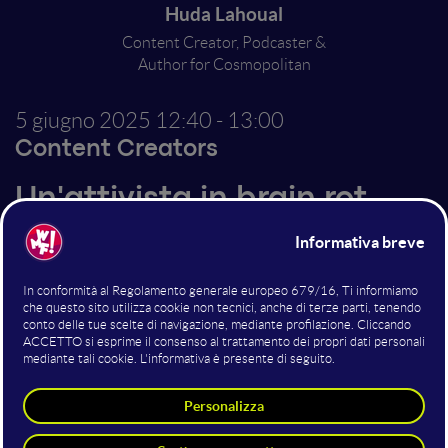
Huda Lahoual
Content Creator, Podcaster &
Author for Cosmopolitan
5 giugno 2025
12:40 - 13:00
Content Creators
Un'attivista in brain rot
Oggi abbiamo un termine pronto per descrivere
qualunque cosa, forse perché di base c’è la necessità di
farlo, inserirci in una casella per sentirci di
appartenere a qualcosa, trovare a tutto una
spiegazione, una giustificazione, un effetto causa-
conseguenza. Ma non potrebbe essere tutto molto più
semplice invece? Non siamo generazioni X,Y,Z, siamo
persone che governano degli strumenti, non il