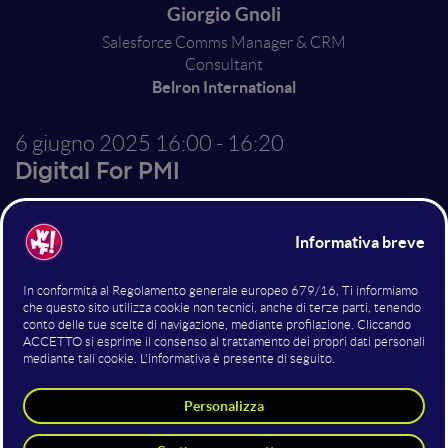
Giorgio Gnoli
Salesforce Comms Manager & CRM
Consultant
Belron International
6 giugno 2025
16:00 - 16:20
Digital For PMI
Come il CRM moltiplica il
fatturato delle attivitá
locali.
Se hai una attività locale o operi nel b2b, ti mostrerò
come con il CRM moltiplicherai il tuo fatturato senza
investire un euro in più in pubblicità.