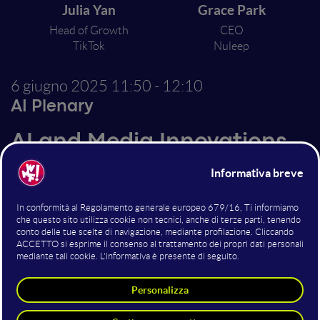
Julia Yan
Grace Park
Head of Growth
CEO
TikTok
Nuleep
6 giugno 2025
11:50 - 12:10
AI Plenary
AI and Media Innovations
This fireside chat explores how artificial intelligence
and social media platforms are transforming the
future of entertainment and media—from storytelling
and production to distribution and monetization.
Julia Yan, Head of Growth at TikTok, will offer insider
perspectives on how legacy studios and emerging tech
players are adapting to a content economy driven by
personalization, localization of content, speed, and