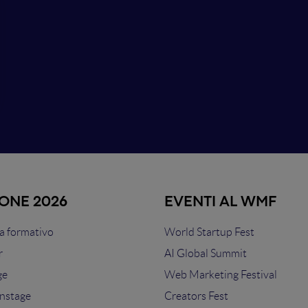
IONE 2026
EVENTI AL WMF
 formativo
World Startup Fest
r
AI Global Summit
ge
Web Marketing Festival
nstage
Creators Fest