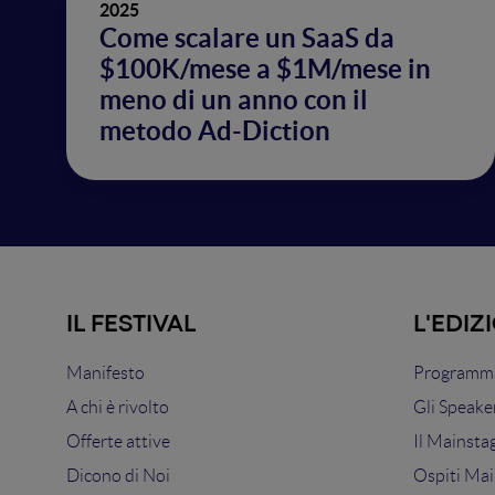
2025
Come scalare un SaaS da
$100K/mese a $1M/mese in
meno di un anno con il
metodo Ad-Diction
IL FESTIVAL
L'EDIZ
Manifesto
Programma
A chi è rivolto
Gli Speake
Offerte attive
Il Mainsta
Dicono di Noi
Ospiti Mai