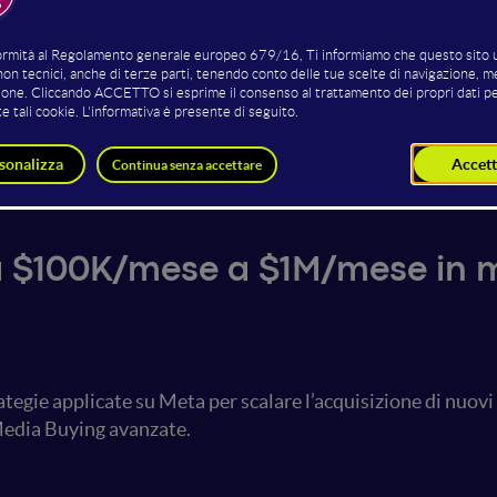
Lorenzo Pravatà
Paolo Santanicchia
Founder
Meta Ads Specialist
Growthub
Paolo Santanicchia
 $100K/mese a $1M/mese in me
tegie applicate su Meta per scalare l’acquisizione di nuovi 
 Media Buying avanzate.