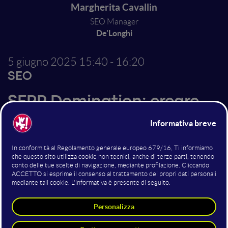
Margherita Cavallin
SEO Manager
De'Longhi
5 giugno 2025
15:40 - 16:20
SEO
SERP Domination: creare
autorevolezza nell’era della
ricerca generativa
Nell'era della ricerca generativa, il traffico organico
sta sempre più diventando una "vanity metric".
Costruire un Brand autorevole sui motori di ricerca è
l'unica via possibile. Quali sono i KPI di una strategia
di SERP Domination che non coinvolge direttamente
il traffico organico? Perché questo è fondamentale