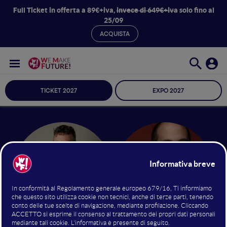
Full Ticket in offerta a 89€+iva,
invece di 649€+iva
solo fino al
25/09
ACQUISTA
TICKET 2027
EXPO 2027