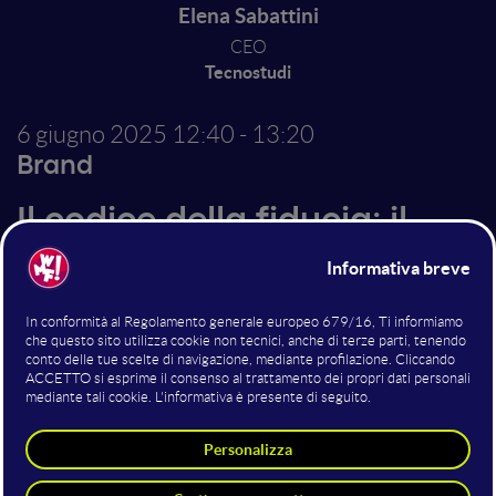
Elena Sabattini
CEO
Tecnostudi
6 giugno 2025
12:40 - 13:20
Brand
Il codice della fiducia: il
potere invisibile del
Neuropositioning per
connessioni indissolubili
Il vero valore di un brand non si misura in quote di
mercato, ma nella capacità di radicarsi nella mente del
consumatore come scelta istintiva: non basta più
comunicare fiducia, bisogna incarnarla. Lo speech
esplora come il NeuroPositioning® permetta di