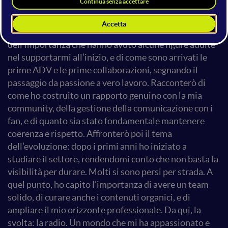
mia forza è sempre stata la naturalezza e l'autenticità:
non ho mai creato un personaggio, ma ho
semplicemente mostrato chi sono. Parlerò
dell’importanza che hanno avuto alcune figure adulte
nel supportarmi all’inizio, e di come sono arrivati le
prime ADV e le prime collaborazioni, segnando il
passaggio da passione a vero lavoro. Racconterò di
come ho costruito un rapporto genuino con la mia
community, della gestione della comunicazione con i
fan, e di quanto sia stato fondamentale mantenere
coerenza e rispetto. Affronterò poi il tema
dell’evoluzione: dopo i primi anni ho iniziato a
studiare il settore, rendendomi conto che non basta la
visibilità per durare. Molti si sono persi per strada. A
quel punto, ho capito l’importanza di avere un team
solido, di curare anche i contenuti organici, e di
ampliare il mio orizzonte professionale. Da qui, la
svolta: la radio. Un mondo che mi ha appassionato e