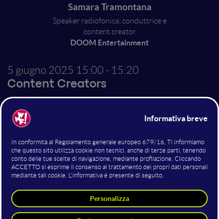
Samara Tramontana
Speaker radiofonica, conduttrice e
content creator
DOOM Entertainment
5 giugno 2025
15:00 - 15:20
Content Creators
Dal gioco al lavoro: il mio
viaggio autentico nei
social
Nel mio intervento racconterò il mio percorso
personale e professionale nel mondo dei social,
partendo dagli inizi: da quando, ancora giovanissima e
senza gli strumenti di oggi, mi approcciavo a questo
mondo in modo del tutto amatoriale e spontaneo. La