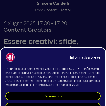
Simone Vandelli
Food Content Creator
6 giugno 2025
17:00 - 17:20
Content Creators
Essere creativi: sfide,
impegno e supporto
Iniziare un percorso sui social 12 anni fa significava
farlo per gioco, per passione o come passatempo. Oggi
gli obiettivi sono spesso diversi, come fama o
affermazione personale, ma non bisogna dimenticare
che essere creativi non è solo ispirazione ma anche
impegno quotidiano e costanza mentale. I piccoli
traguardi raggiunti alimentano la motivazione e
danno forza per superare i momenti più difficili, che