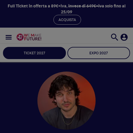
Full Ticket in offerta a 89€+iva,
invece di 649€+iva
solo fino al
25/09
ACQUISTA
TICKET 2027
EXPO 2027