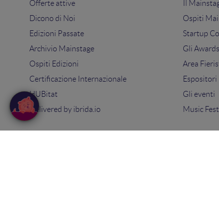
Offerte attive
Il Mainsta
Dicono di Noi
Ospiti Mai
Edizioni Passate
Startup C
Archivio Mainstage
Gli Award
Ospiti Edizioni
Area Fieris
Certificazione Internazionale
Espositori
HUBitat
Gli eventi
Delivered by
ibrida.io
Music Fest
© 2025
Search On Media Group S.r.l.
. Tutti i diritti riserva
Sede Legale e Operativa: via Ugo Bassi 7 - 40121 Bologna
PIVA 02418200800 - Capitale sociale 10.000€
Tel: 051 09 51 294 -
Contatti
Privacy Policy
-
Cookie Policy
-
Termini e condizioni
-
Con