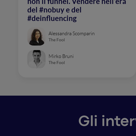
non il funnel. Vendere nell'era
del #nobuy e del
#deinfluencing
Alessandra Scomparin
The Fool
Mirko Bruni
The Fool
Gli inte