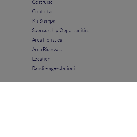
Costruisci
Contattaci
Kit Stampa
Sponsorship Opportunities
Area Fieristica
Area Riservata
Location
Bandi e agevolazioni
FOLLOW US