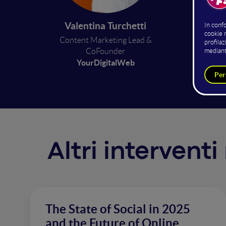
Un talk
Valentina Turchetti
di AI p
Content Marketing Lead &
generar
CoFounder
relazio
YourDigitalWeb
Altri intervent
The State of Social in 2025
and the Future of Online