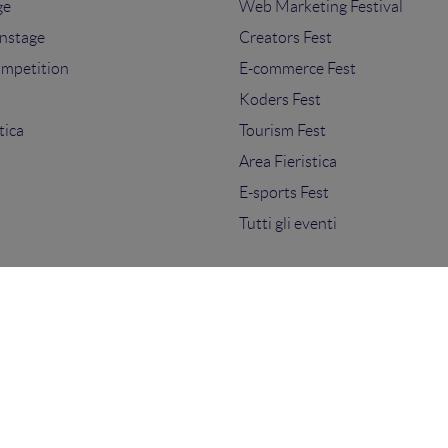
ge
Web Marketing Festival
nstage
Creators Fest
ompetition
E-commerce Fest
s
Koders Fest
tica
Tourism Fest
Area Fieristica
E-sports Fest
Tutti gli eventi
ti.
sensi