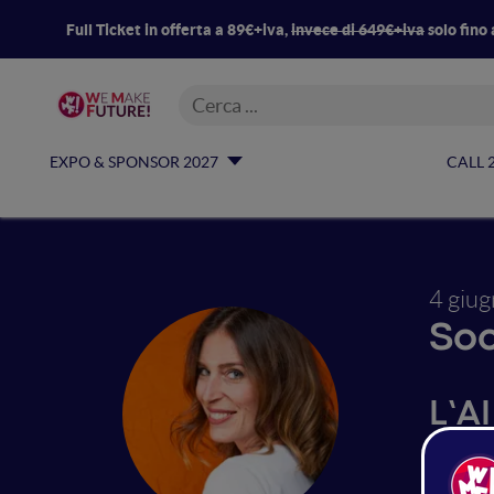
Full Ticket in offerta a 89€+iva,
invece di 649€+iva
solo fino 
EXPO & SPONSOR 2027
CALL 
4 giu
Soc
L’A
una