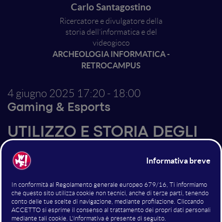
Carlo Santagostino
Ricercatore e divulgatore della
storia dell’informatica e del
videogioco
ARCHEOLOGIA INFORMATICA -
RETROCAMPUS
4 giugno 2025
17:20 - 18:00
Gaming & Esports
UTILIZZO E STORIA DEGLI
ALGORITMI DI
INTELLIGENZA ARTIFICIALE
NEI VIDEOGIOCHI - Un
viaggio nell’uso
dell'Intelligenza Artificiale