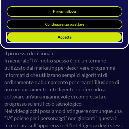
nei videogiochi
L'intelligenza artificiale è parte integrante dei
videogiochi fin dalla loro nascita, ma l'IA nei
videogiochi è un sottocampo distinto e si differenzia
dall'IA accademica. Serve a migliorare l'esperienza dei
giocatori piuttosto che l'apprendimento automatico o
il processo decisionale.
In generale “IA” molto spesso è più un termine
utilizzato dal marketing per descrivere programmi
informatici che utilizzano semplici algoritmi di
ordinamento e abbinamento per creare l'illusione di
un comportamento intelligente, conferendo al
software un'aura ingannevole di complessità e
progresso scientifico o tecnologico.
Nei videogiochi possiamo distinguere comunque una
“IA” poiché per i personaggi “non giocanti” questa è
incentrata sull'apparenza dell'intelligenza degli stessi