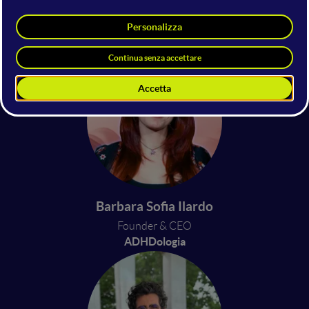
Immanuel Casto
Cantautore, autore di giochi,
divulgatore e attivista
Barbara Sofia Ilardo
Founder & CEO
ADHDologia