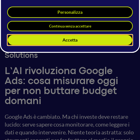
Matteo Collesi
Co-founder e CEO
Green Click Media Italia srl
5 giugno 2025
16:00 - 16:20
Digital Marketing & Business
Solutions
L’AI rivoluziona Google
Ads: cosa misurare oggi
per non buttare budget
domani
Google Ads è cambiato. Ma chi investe deve restare
lucido: serve sapere cosa monitorare, come leggere i
dati e quando intervenire. Niente teoria astratta: solo