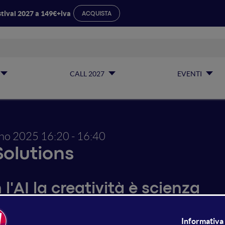
tival 2027 a 149€+iva
ACQUISTA
CALL 2027
EVENTI
gno 2025
16:20 - 16:40
Solutions
l'AI la creatività è scienza
 reso la creatività misurabile, ma la sta anche soffocando? 