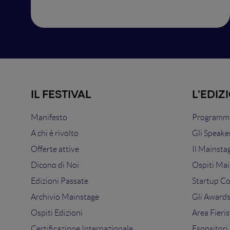
IL FESTIVAL
L'EDIZ
Manifesto
Programma
A chi è rivolto
Gli Speake
Offerte attive
Il Mainsta
Dicono di Noi
Ospiti Mai
Edizioni Passate
Startup C
Archivio Mainstage
Gli Award
Ospiti Edizioni
Area Fieris
Certificazione Internazionale
Espositori