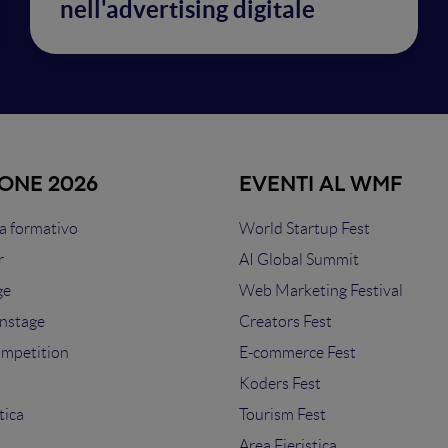
nell'advertising digitale
IONE 2026
EVENTI AL WMF
 formativo
World Startup Fest
r
AI Global Summit
ge
Web Marketing Festival
nstage
Creators Fest
ompetition
E-commerce Fest
s
Koders Fest
tica
Tourism Fest
Area Fieristica