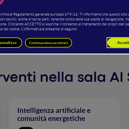
ull'AI. Scopri come questa tecnologia trasforma l'impatto
li. Con casi reali, vedrai come l'intervento umano sulle cre
, permettendo di scalare la creazione di annunci con efficac
ità data-driven e ROI senza precedenti.
erventi nella sala AI
Intelligenza artificiale e
comunità energetiche