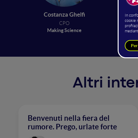
touch s
misurabi
Costanza Ghelfi
del 26%
CPO
creativ
Making Science
Altri int
Benvenuti nella fiera del
rumore. Prego, urlate forte