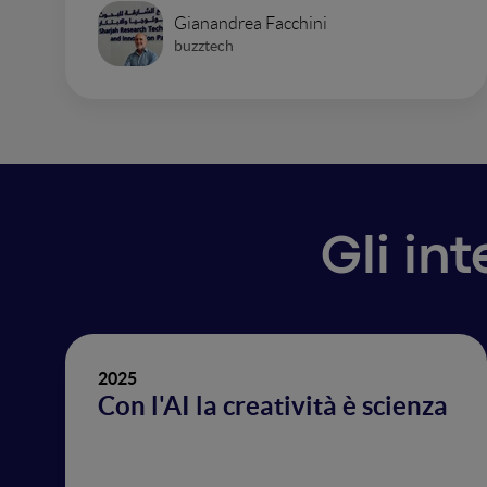
Gianandrea Facchini
buzztech
Gli in
2025
Con l'AI la creatività è scienza