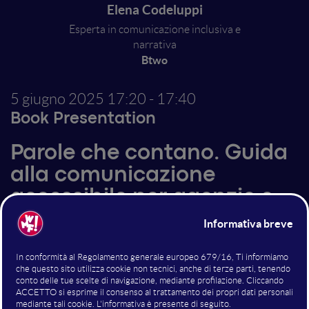
Elena Codeluppi
Esperta in comunicazione inclusiva e
narrativa
Btwo
5 giugno 2025
17:20 - 17:40
Book Presentation
Parole che contano. Guida
alla comunicazione
accessibile per agenzie e
aziende
Ogni messaggio che un brand trasmette – attraverso
pubblicità, storytelling aziendale, comunicazione
interna ed esterna – ha il potere di includere o
escludere, di creare connessioni autentiche o di