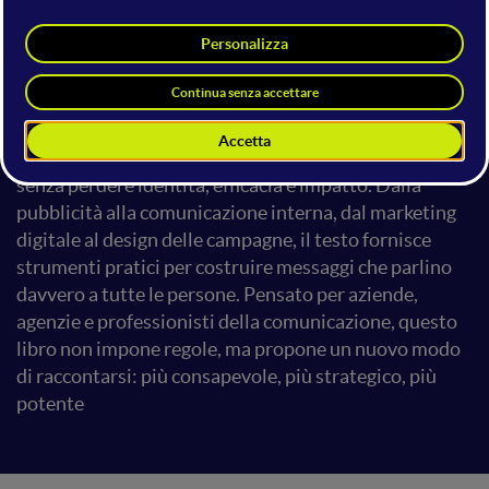
rafforzare stereotipi. Questo libro offre una guida
concreta per integrare l’inclusività nelle strategie di
comunicazione, rendendola un elemento distintivo e
non un semplice obbligo etico. Attraverso casi studio,
interviste e analisi del linguaggio, esplora come i
brand possano adottare un approccio più attento
senza perdere identità, efficacia e impatto. Dalla
pubblicità alla comunicazione interna, dal marketing
digitale al design delle campagne, il testo fornisce
strumenti pratici per costruire messaggi che parlino
davvero a tutte le persone. Pensato per aziende,
agenzie e professionisti della comunicazione, questo
libro non impone regole, ma propone un nuovo modo
di raccontarsi: più consapevole, più strategico, più
potente