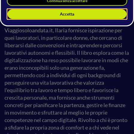
mondo e promuovere una mobilità sostenibile.
Attraverso la sua esperienza personale come nomade
digitale, membro dell'Associazione Italiana Nomadi
Digitali e fondatrice del rinomato blog
Viaggiosoloandata.it, Ilaria fornisce ispirazione per
quei lavoratori, in particolare donne, che cercano di
liberarsi dalle convenzioni e intraprendere percorsi
lavorativi autonomi e flessibili. Il libro esplora come la
digitalizzazione ha reso possibile lavorare in modi che
erano inconcepibili solo una generazione fa,
permettendo così a individui di ogni background di
perseguire una vita lavorativa che valorizza
l'equilibrio tra lavoro e tempo libero e favorisce la
crescita personale, ma fornisce anche strumenti
concreti per pianificare la partenza, gestire le finanze
in movimento e sfruttare al meglio le proprie
competenze nel campo digitale. Rivolto a chi è pronto
a sfidare la propria zona di comfort e a chi vede nel