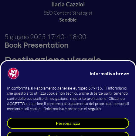
Ilaria Cazziol
SEO Content Strategist
Seedble
5 giugno 2025
17:40 - 18:00
Book Presentation
Destinazione viaggio
Destinazione viaggio. Per cambiare vita e trovare se
stessi "Destinazione Viaggio" di Ilaria Cazziol è un
libro che sfida il concetto tradizionale di carriera e
stile di vita, proponendo il nomadismo digitale come
ponte verso una nuova libertà personale e
professionale. Questo manuale pratico si pone come
una guida per chiunque desideri sfruttare le
tecnologie digitali per lavorare da remoto, esplorare il