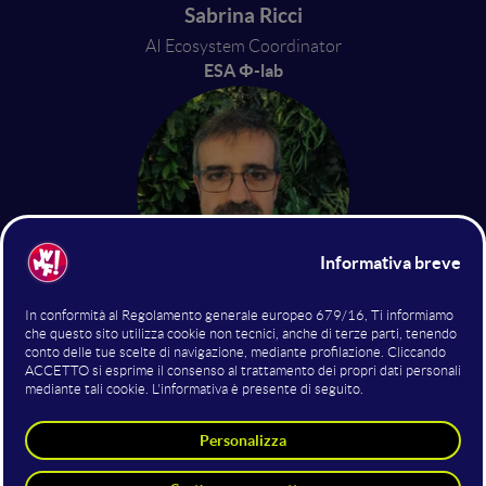
Sabrina Ricci
AI Ecosystem Coordinator
ESA Φ-lab
Jose Manuel Delgado Blasco
Commercial EO system support
engineer
ESA Φ-lab
5 giugno 2025
10:30 - 11:00