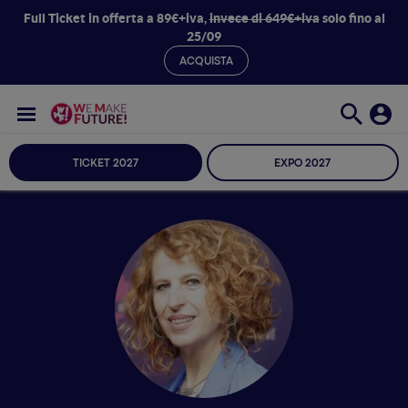
Full Ticket in offerta a 89€+iva,
invece di 649€+iva
solo fino al
25/09
ACQUISTA
TICKET 2027
EXPO 2027