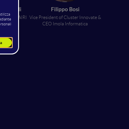
Paganelli
Filippo Bosi
Unimore - AIRI
Vice President of Cluster Innovate &
CEO Imola Informatica