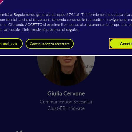
o Tortonesi
Marcello Ballanti
Matteo 
ociato, Unife - Senior
Ricercatore
Ricercatore 
cher, IN4 Hub
T3LAB
Giulia Cervone
Communication Specialist
Clust-ER Innovate