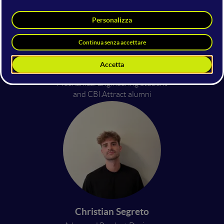
Edoardo Lolli
Mechanical Engineering Student
and CBI.Attract alumni
Christian Segreto