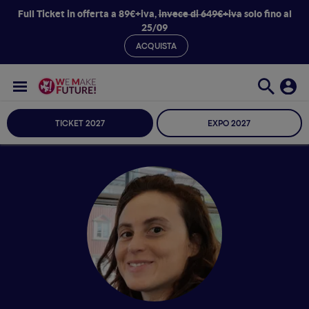
Full Ticket in offerta a 89€+iva,
invece di 649€+iva
solo fino al
25/09
ACQUISTA
TICKET 2027
EXPO 2027