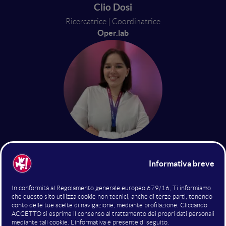
Clio Dosi
Ricercatrice | Coordinatrice
Oper.lab
Sonja Vukasinovic
International management graduate
Oper.space Alumni