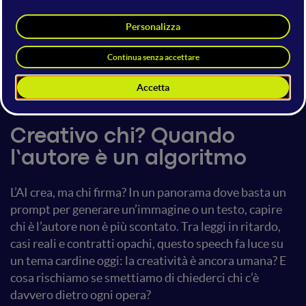
Tomas De Zanetti
CEO & Founder
we-go srl
5 giugno 2025
15:10 - 15:30
AI Plenary
Creativo chi? Quando
l’autore è un algoritmo
L’AI crea, ma chi firma? In un panorama dove basta un
prompt per generare un’immagine o un testo, capire
chi è l’autore non è più scontato. Tra leggi in ritardo,
casi reali e contratti opachi, questo speech fa luce su
un tema cardine oggi: la creatività è ancora umana? E
cosa rischiamo se smettiamo di chiederci chi c’è
davvero dietro ogni opera?