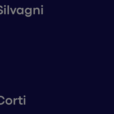
Silvagni
Corti