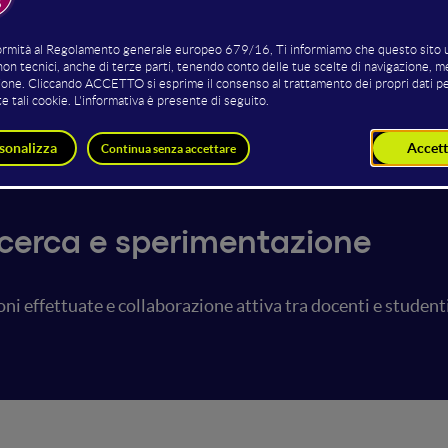
Giacomo Silvagni
Enrico Corti
Assistant Professor
Professore Associato
Alma Mater Studiorum
Università di Bologna
icerca e sperimentazione
oni effettuate e collaborazione attiva tra docenti e studenti