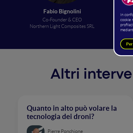
Fabio Bignolini
Approcc
Co-Founder & CEO
R&D e t
Northern Light Composites SRL
Altri interv
Quanto in alto può volare la
tecnologia dei droni?
Pierre Ponchione