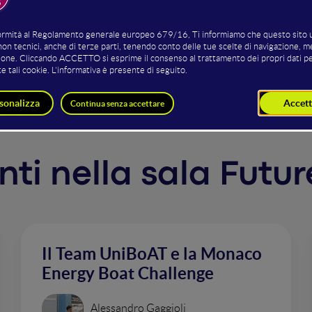
io sostenibile nella scelta dei materiali. Come le imprese c
raggono valore da queste partnership.
enti nella sala Futur
Il Team UniBoAT e la Monaco
Energy Boat Challenge
Alessandro Gaggioli