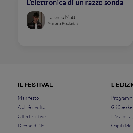
L’elettronica di un razzo sonda
Lorenzo Matti
Aurora Rocketry
IL FESTIVAL
L'EDIZ
Manifesto
Programma
A chi è rivolto
Gli Speake
Offerte attive
Il Mainsta
Dicono di Noi
Ospiti Mai