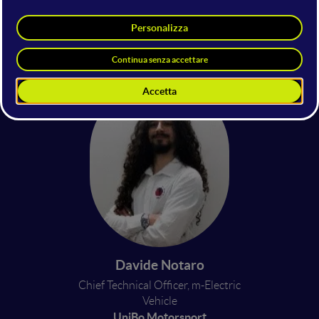
Marco Rispoli
Chief Technical Officer, e-Electric
Vehicle
UniBo Motorsport
Davide Notaro
Chief Technical Officer, m-Electric
Vehicle
UniBo Motorsport