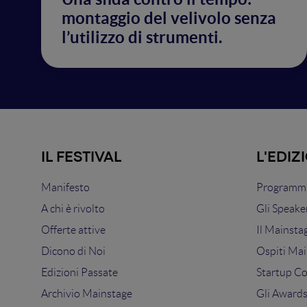
montaggio del velivolo senza
l’utilizzo di strumenti.
IL FESTIVAL
L'EDIZ
Manifesto
Programma
A chi è rivolto
Gli Speake
Offerte attive
Il Mainsta
Dicono di Noi
Ospiti Mai
Edizioni Passate
Startup C
Archivio Mainstage
Gli Award