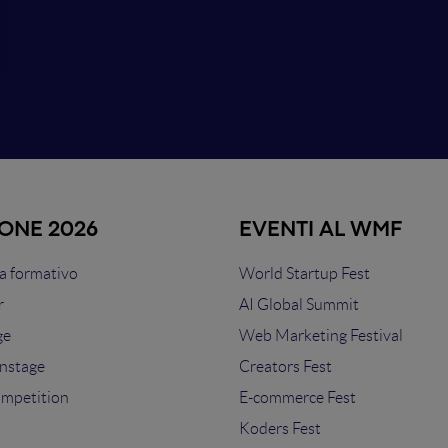
IONE 2026
EVENTI AL WMF
 formativo
World Startup Fest
r
AI Global Summit
ge
Web Marketing Festival
nstage
Creators Fest
ompetition
E-commerce Fest
s
Koders Fest