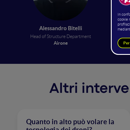
l’ut
Necessi
Alessandro Bitelli
Prototip
Head of Structure Department
Airone
Altri interv
Quanto in alto può volare la
tecnologia dei droni?