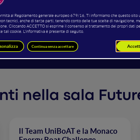
ilizzo di strumenti.
tà di sviluppare un sistema di montaggio semplice, robusto 
azione, analisi strutturale e produzione della cellula.
enti nella sala Futur
Il Team UniBoAT e la Monaco
Energy Boat Challenge