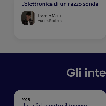
L’elettronica di un razzo sonda
Lorenzo Matti
Aurora Rocketry
Gli int
2025
Una sfida contro il tempo: