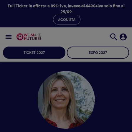
Full Ticket in offerta a 89€+iva,
invece di 649€+iva
solo fino al
25/09
ACQUISTA
TICKET 2027
EXPO 2027