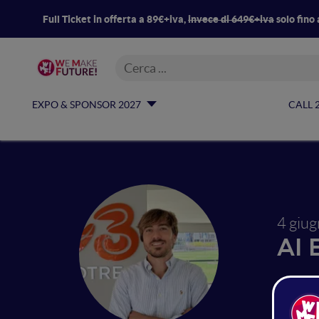
Full Ticket in offerta a 89€+iva,
invece di 649€+iva
solo fino 
EXPO & SPONSOR 2027
CALL 
4 giu
AI 
Dati