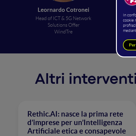
Busi
Leornardo Cotronei
Head of ICT & 5G Network
Solutions Offer
WindTre
Altri interven
Rethic.AI: nasce la prima rete
d’imprese per un’Intelligenza
Artificiale etica e consapevole