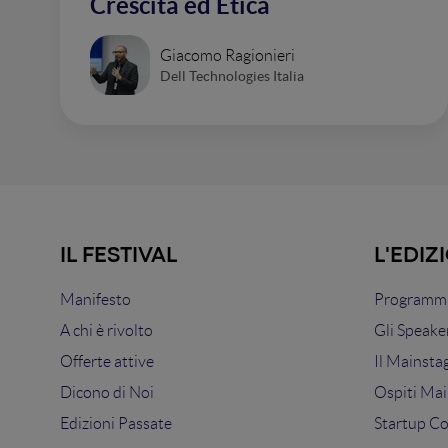
Crescita ed Etica
Giacomo Ragionieri
Dell Technologies Italia
IL FESTIVAL
L'EDIZ
Manifesto
Programma
A chi è rivolto
Gli Speake
Offerte attive
Il Mainsta
Dicono di Noi
Ospiti Mai
Edizioni Passate
Startup C