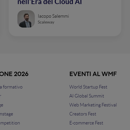
nell'Era del Cloud AI
Iacopo Salemmi
Scaleway
IONE 2026
EVENTI AL WMF
 formativo
World Startup Fest
r
AI Global Summit
ge
Web Marketing Festival
nstage
Creators Fest
ompetition
E-commerce Fest