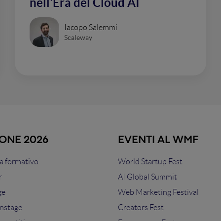
nell'Era del Cloud AI
Iacopo Salemmi
Scaleway
IONE 2026
EVENTI AL WMF
 formativo
World Startup Fest
r
AI Global Summit
ge
Web Marketing Festival
nstage
Creators Fest