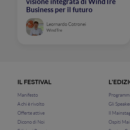
visione integrata di WindTre
Business per il futuro
Leornardo Cotronei
WindTre
IL FESTIVAL
L'EDIZ
Manifesto
Programma
A chi è rivolto
Gli Speake
Offerte attive
Il Mainsta
Dicono di Noi
Ospiti Mai