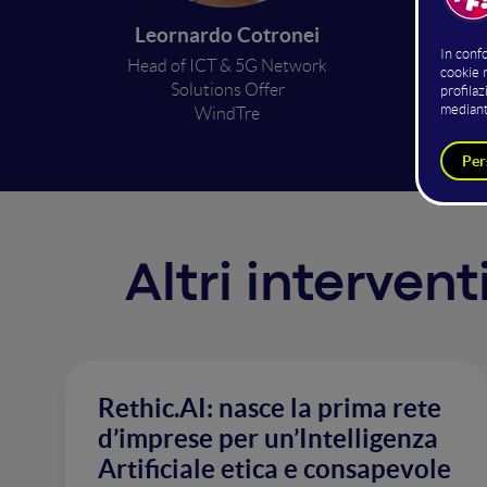
al s
Leornardo Cotronei
Head of ICT & 5G Network
Solutions Offer
WindTre
Altri interven
Rethic.AI: nasce la prima rete
d’imprese per un’Intelligenza
Artificiale etica e consapevole