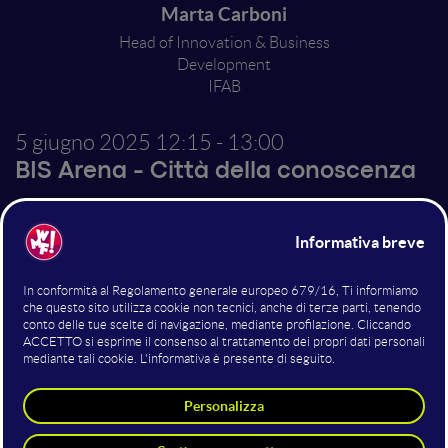
Marta Carboni
Head of Innovation & Business
Development
IFAB
5 giugno 2025
12:15 - 13:00
BIS Arena - Città della conoscenza
AI Factory: It4lia & AI per la
manifattura
iFab
intende essere la porta di accesso per startup e
PMI ai servizi dell'AI Factory. Tra questi, rientrano
l’accompagnamento e l’utilizzo del supercalcolo per lo
sviluppo di soluzioni di intelligenza artificiale, attività
formative e servizi di supporto alla progettualità AI
anche non legati direttamente al calcolo.