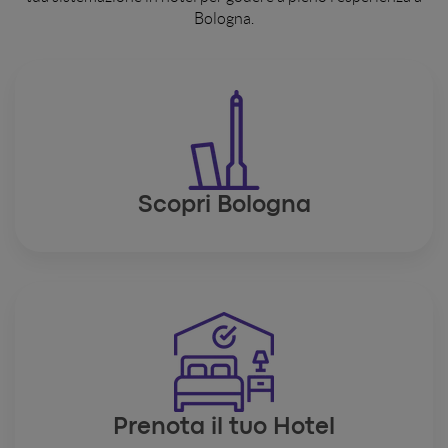
carta di credito o di debito).
Bologna.
Scopri Bologna
Prenota il tuo Hotel