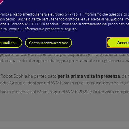
ciale
robotica
2023
e
anche nel
è stata presente al WMF, in quali
obotics Limited più avanzato e più simile all’uomo mai realizzato,
 Night Show di aprile 2023
in cui Giorigo Taveniti e Cosmano
seguente pagina puoi vedere l'intera puntata e approfondire la con
l 2020,
collegamento da Hong Kong durante la tre gior
quando in
enza artificiale discutendo sui più disparati temi di attualità: dal
nfatti capace di interagire e dialogare prontamente con gli esseri u
per la prima volta in presenza
, Robot Sophia ha partecipato
, da
Group e ideatore del WMF, sia in area fieristica, dove ha intera
ophia in presenza sul Mainstage del WMF 2022 e l'intervista complet