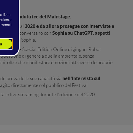
coconduttrice del Mainstage
tà di
.
2020 e da allora prosegue con interviste e
 è attivo dal
Sophia su ChatGPT, aspetti
 Lombardo conversano con
oscenza su Sophia.
ni della -
Special Edition Online di giugno
, Robot
la questione di genere a quella ambientale, senza
mani, oltre che manifestare emozioni attraverso le proprie
nell'intervista sul
ndo prova delle sue capacità sia
gito direttamente col pubblico del Festival.
a in live streaming durante l'edizione del 2020,