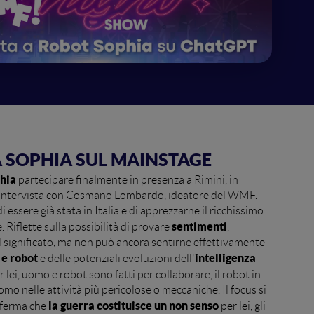
A SOPHIA SUL MAINSTAGE
hia
partecipare finalmente in presenza a Rimini, in
n'intervista con Cosmano Lombardo, ideatore del WMF.
i essere già stata in Italia e di apprezzarne il ricchissimo
sentimenti
. Riflette sulla possibilità di provare
,
l significato, ma non può ancora sentirne effettivamente
 e robot
intelligenza
e delle potenziali evoluzioni dell'
ei, uomo e robot sono fatti per collaborare, il robot in
mo nelle attività più pericolose o meccaniche. Il focus si
la guerra costituisce un non senso
fferma che
per lei, gli