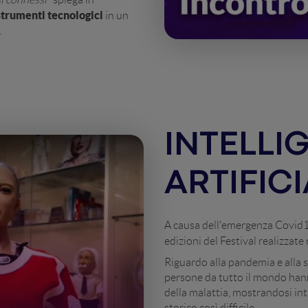
strumenti tecnologici
in un
.
INTELLI
ARTIFIC
A causa dell'emergenza Covid1
edizioni del Festival realizzate
Riguardo alla pandemia e alla 
persone da tutto il mondo hann
della malattia, mostrandosi in
storico così difficile.