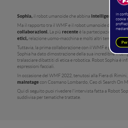
Sophia,
intelligenza artifi
il robot umanoide che abbina
Ma il rapporto tra il WMF e il robot umanoide di Hanson R
collaborazioni.
recente
WMF
La più
è la partecipazione al
etici,
relazione uomo-macchina e molti altri temi. Nella 
Tuttavia, la prima collaborazione con il WMF è partita ne
Sophia ha dato dimostrazione della sua incredibile intellig
tralasciare dibattiti di etica e robotica. Robot Sophia è i
espressioni facciali.
In occasione del WMF 2022, tenutosi alla Fiera di Rimini
mainstage
con Cosmano Lombardo, Ceo di Search On Media 
Qui di seguito puoi rivedere l'intervista fatta a Robot S
suddivisa per tematiche trattate.