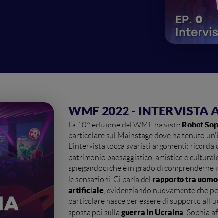
WMF 2022 - INTERVISTA 
Robot Sop
La 10^ edizione del WMF ha visto
particolare sul Mainstage dove ha tenuto u
L'intervista tocca svariati argomenti: ricorda d
patrimonio paesaggistico, artistico e culturale
spiegandoci che è in grado di comprenderne i
rapporto tra uomo
le sensazioni. Ci parla del
artificiale
, evidenziando nuovamente che per l
particolare nasce per essere di supporto all'uo
guerra in Ucraina
sposta poi sulla
: Sophia a