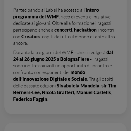
intero
Partecipando al Lab si ha accesso all’
programma del WMF
, ricco di eventi e iniziative
dedicate ai giovani. Oltre alla formazione i ragazzi
concerti
hackathon
partecipano anche a
,
, incontri
Creators
con
, ospiti da tutto il mondo e tanto altro
ancora.
dal
Durante la tre giorni del WMF - che si svolgerà
24 al 26 giugno 2025 a BolognaFiere
- i ragazzi
sono inoltre coinvolti in opportunità di incontro e
mondo
confronto con esponenti del
dell’innovazione Digitale e Sociale
. Tra gli ospiti
Siyabulela Mandela, sir Tim
delle passate edizioni
Berners-Lee, Nicola Gratteri, Manuel Castells
,
Federico Faggin
.