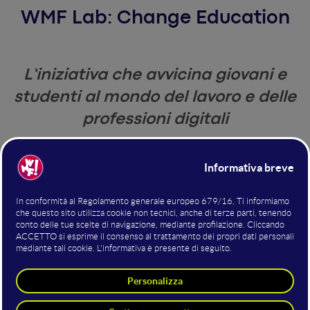
WMF Lab: Change Education
L’iniziativa che avvicina giovani e
studenti al mondo del lavoro e delle
professioni digitali
rivoluzione digitale
La
ha profondamente modificato molti
nuova forma
aspetti della nostra quotidianità, dando
non
solo a interazioni e dinamiche personali ma anche lavorative,
figure professionali
cambiando così le
richieste nel mercato
attuale e futuro.
l’Educazione
Dalla convinzione che
sia la chiave per formare
nuove generazioni consapevoli e pronte ad affrontare le
rapide evoluzioni del mercato del lavoro, il WMF, Fiera
Internazionale e Festival sull'Innovazione Tecnologica e
WMF Lab
Digitale, organizza Il
, un progetto che offre ai