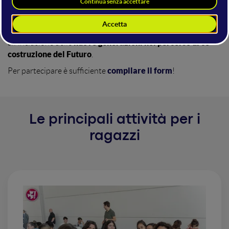
inedite opportunità formative
giovani
durante il loro
percorso scolastico o universitario. Da questa idea nasce
anche il progetto dell'University Roadshow, orientato
nuove generazioni nel percorso di co-
all'inclusione delle
costruzione del Futuro
.
compilare il form
Per partecipare è sufficiente
!
Le principali attività per i
ragazzi