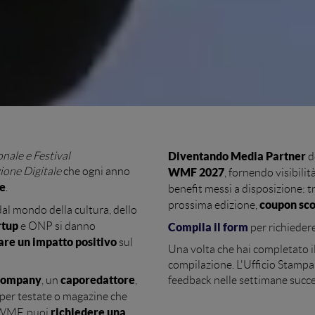
onale e Festival
Diventando Media Partner
d
azione Digitale
che ogni anno
WMF 2027
, fornendo visibilit
le
.
benefit messi a disposizione: tr
coupon sc
prossima edizione,
dal mondo della cultura, dello
rtup
e ONP si danno
Compila il form
per richieder
are un impatto positivo
sul
Una volta che hai completato i
compilazione. L'Ufficio Stampa
company
caporedattore
, un
,
feedback nelle settimane succe
 per testate o magazine che
richiedere una
 WMF, puoi