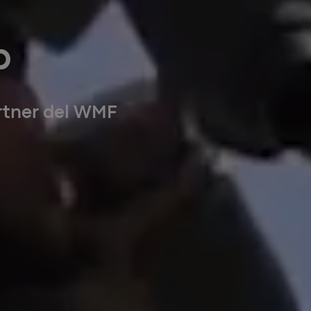
p
artner del WMF