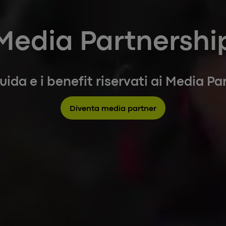
Media Partnershi
guida e i benefit riservati ai Media P
Diventa media partner