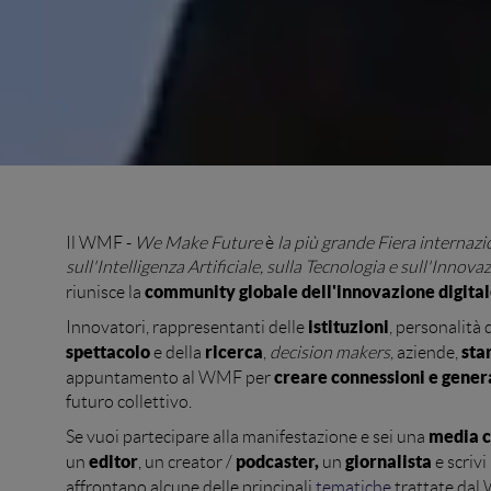
Il WMF -
We Make Future
è
la più grande Fiera internazi
sull'Intelligenza Artificiale, sulla Tecnologia e sull'Innov
community globale dell'innovazione digita
riunisce la
istituzioni
Innovatori, rappresentanti delle
, personalità 
spettacolo
ricerca
sta
e della
,
decision makers
, aziende,
creare connessioni e gener
appuntamento al WMF per
futuro collettivo.
media 
Se vuoi partecipare alla manifestazione e sei una
editor
podcaster,
giornalista
un
,
un creator /
un
e scrivi
affrontano alcune delle principali
tematiche
trattate dal