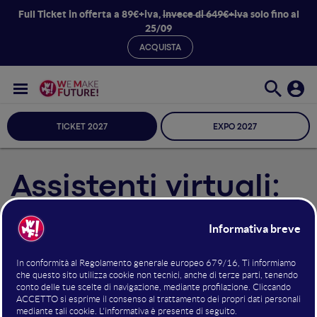
Full Ticket in offerta a 89€+iva,
invece di 649€+iva
solo fino al
25/09
ACQUISTA
TICKET 2027
EXPO 2027
Assistenti virtuali:
ora prenotano da
soli ristoranti, hotel
e fanno il check-in