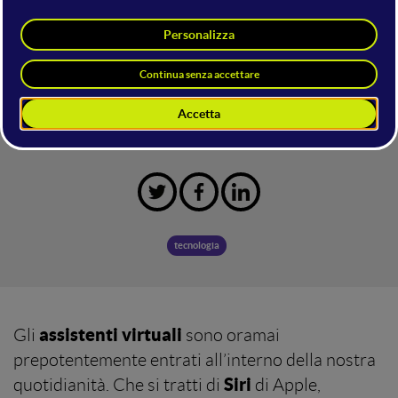
Al CES di Las Vegas Google ha annunciato
importanti novità: il suo assistente virtuale su 1
miliardo di dispositivi.
Venerdì 18 Gennaio 2019
Simone Di Sabatino
tecnologia
assistenti
virtuali
Gli
sono oramai
prepotentemente entrati all’interno della nostra
Siri
quotidianità. Che si tratti di
di Apple,