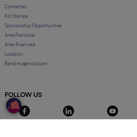
Contattaci
Kit Stampa
Sponsorship Opportunities
Area Fieristica
Area Riservata
Location
Bandi e agevolazioni
FOLLOW US
© 2025
Search On Media Group S.r.l.
. Tutti i