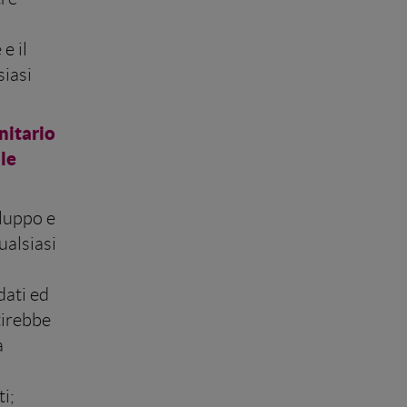
e il
siasi
nitario
ale
iluppo e
ualsiasi
dati ed
tirebbe
a
i;