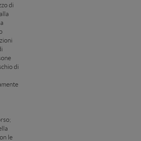
zzo di
alla
la
o
zioni
di
rsone
schio di
uramente
orso;
lla
con le