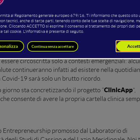
Mirko 
nnovative che makers, aziende, industrie e startup sta
tecno
onte sottolineano in maniera marcata quanto la
sa
iegate e sviluppate in ambiti delicati come quello
sere circoscritta solo a contesti emergenziali: alc
salute continueranno infatti ad esistere nella quotidian
 Covid-19 sarà solo un brutto ricordo.
ClinicApp
 giorno sta concretizzando il progetto “
”,
, che consente di avere la propria cartella clinica semp
s to Entrepreneurship promosso dal Laboratorio di
à degli Studi di Cassino e del Lazio Meridionale. Noi 