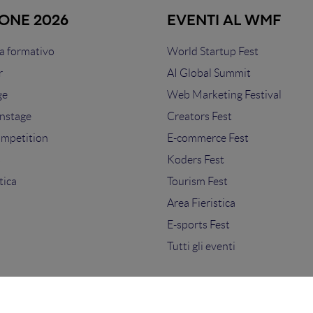
IONE 2026
EVENTI AL WMF
 formativo
World Startup Fest
r
AI Global Summit
ge
Web Marketing Festival
nstage
Creators Fest
ompetition
E-commerce Fest
s
Koders Fest
tica
Tourism Fest
Area Fieristica
E-sports Fest
Tutti gli eventi