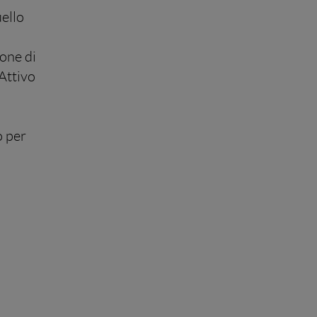
uello
ione di
 Attivo
o per