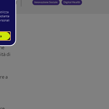
Malgieri
Innovazione Sociale
Digital Health
nno
logia e
nitario
.
une
ità di
re a
tre