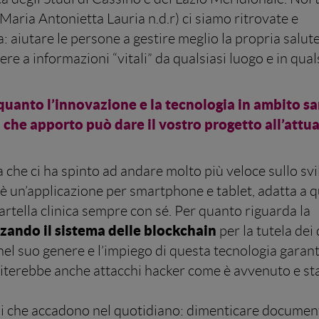
 Maria Antonietta Lauria n.d.r) ci siamo ritrovate e
: aiutare le persone a gestire meglio la propria salute 
e a informazioni “vitali” da qualsiasi luogo e in qual
 quanto l’innovazione e la tecnologia in ambito sa
 che apporto può dare il vostro progetto all’attu
 che ci ha spinto ad andare molto più veloce sullo sv
è un’applicazione per smartphone e tablet, adatta a q
cartella clinica sempre con sé. Per quanto riguarda la
zzando il sistema delle blockchain
per la tutela dei 
nel suo genere e l’impiego di questa tecnologia garan
eviterebbe anche attacchi hacker come è avvenuto e st
mi che accadono nel quotidiano: dimenticare document