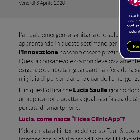
Venerdì 3 Aprile 2020
L’attuale emergenza sanitaria e le soluzioni i
approntando in queste settimane per farvi fr
l’innovazione
possano essere preziose se imp
Questa consapevolezza non deve ovviamente es
esigenze e criticità riguardanti la sfera della 
migliaia di persone anche quando l’emergenza
Lucia Saulle
È in quest’ottica che
giorno dopo
un’applicazione adatta a qualsiasi fascia d’età
portata di smartphone.
Lucia, come nasce “l’idea ClinicApp”?
L’idea è nata all’interno del corso Four Step
Imprenditorialità (ImprendiLab) dell’Universit