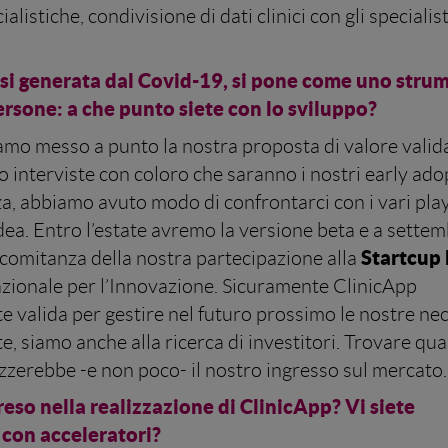
alistiche, condivisione di dati clinici con gli specialist
 crisi generata dal Covid-19, si pone come uno str
ersone: a che punto siete con lo sviluppo?
biamo messo a punto la nostra proposta di valore vali
o interviste con coloro che saranno i nostri early ado
za, abbiamo avuto modo di confrontarci con i vari pla
 idea. Entro l’estate avremo la versione beta e a sette
Startcup 
oncomitanza della nostra partecipazione alla
azionale per l’Innovazione. Sicuramente ClinicApp
valida per gestire nel futuro prossimo le nostre nec
e, siamo anche alla ricerca di investitori. Trovare qu
zzerebbe -e non poco- il nostro ingresso sul mercato.
eso nella realizzazione di ClinicApp? Vi siete
o con acceleratori?