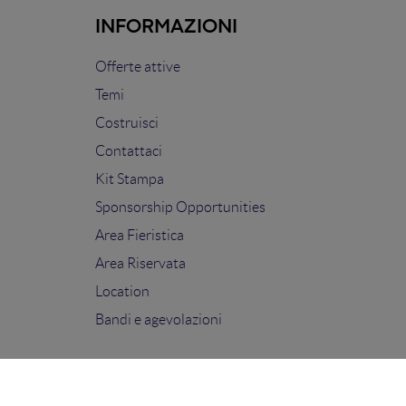
INFORMAZIONI
Offerte attive
Temi
Costruisci
Contattaci
Kit Stampa
Sponsorship Opportunities
Area Fieristica
Area Riservata
Location
Bandi e agevolazioni