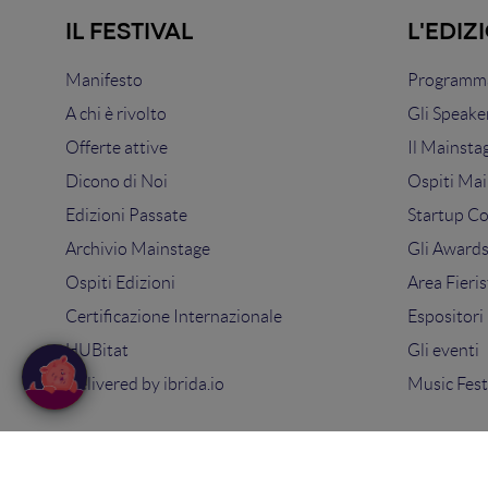
IL FESTIVAL
L'EDIZ
Manifesto
Programma
A chi è rivolto
Gli Speake
Offerte attive
Il Mainsta
Dicono di Noi
Ospiti Mai
Edizioni Passate
Startup C
Archivio Mainstage
Gli Award
Ospiti Edizioni
Area Fieris
Certificazione Internazionale
Espositori
HUBitat
Gli eventi
Delivered by
ibrida.io
Music Fest