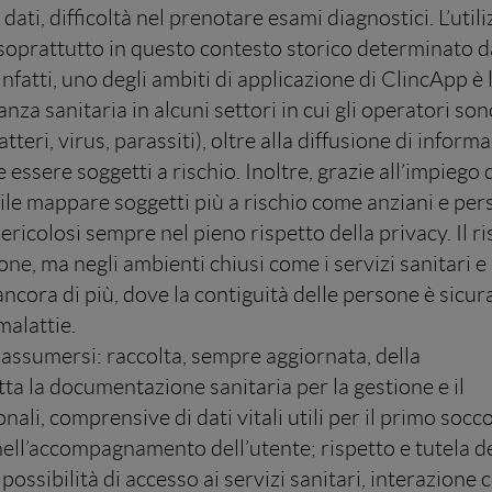
dati, difficoltà nel prenotare esami diagnostici. L’utili
soprattutto in questo contesto storico determinato d
nfatti, uno degli ambiti di applicazione di ClincApp è 
nza sanitaria in alcuni settori in cui gli operatori son
eri, virus, parassiti), oltre alla diffusione di informa
ssere soggetti a rischio. Inoltre, grazie all’impiego 
sibile mappare soggetti più a rischio come anziani e pe
ricolosi sempre nel pieno rispetto della privacy. Il ri
one, ma negli ambienti chiusi come i servizi sanitari e
 è ancora di più, dove la contiguità delle persone è sic
malattie.
iassumersi: raccolta, sempre aggiornata, della
tta la documentazione sanitaria per la gestione e il
ali, comprensive di dati vitali utili per il primo socc
nell’accompagnamento dell’utente; rispetto e tutela de
possibilità di accesso ai servizi sanitari, interazione 