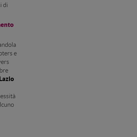
i di
umento
dandola
pters e
yers
mbre
Lazio
essità
alcuno