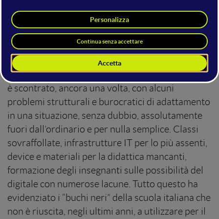
dopo 6 mesi. Un periodo insolitamente lungo a
lockdown
Coronavirus
causa del
dovuto al
, che
ha sconvolto la quotidianità degli studenti (e
delle famiglie) di ogni ordine e grado. La
ripartenza – per ora solo in alcune regioni – non
è sempre avvenuta al meglio e il sistema scuola si
è scontrato, ancora una volta, con alcuni
problemi strutturali e burocratici di adattamento
in una situazione, senza dubbio, assolutamente
fuori dall’ordinario e per nulla semplice. Classi
sovraffollate, infrastrutture IT per lo più assenti,
device e materiali per la didattica mancanti,
formazione degli insegnanti sulle possibilità del
digitale con numerose lacune. Tutto questo ha
evidenziato i “buchi neri” della scuola italiana che
non è riuscita, negli ultimi anni, a utilizzare per il