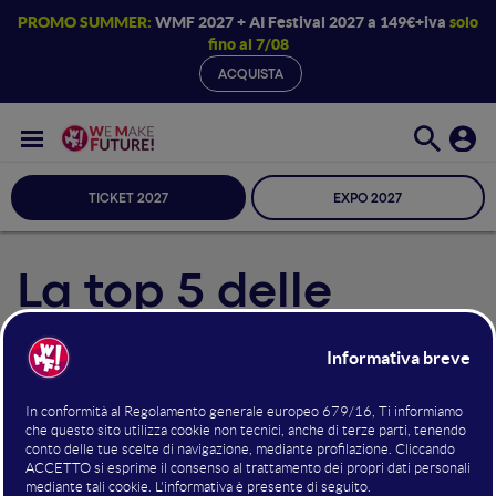
PROMO SUMMER:
WMF 2027 + AI Festival 2027 a 149€+iva
solo
fino al 7/08
ACQUISTA
TICKET 2027
EXPO 2027
La top 5 delle
professioni digitali
più richieste oggi
Il mercato del lavoro cambia velocemente e sono