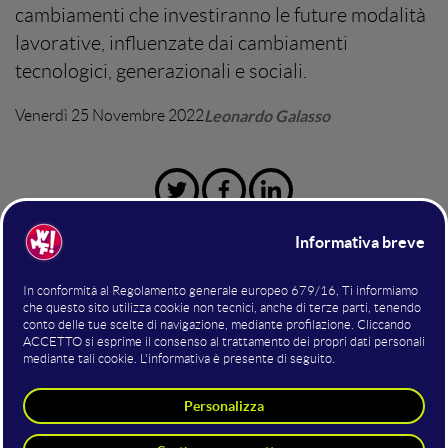
cambiamenti che investiranno le future modalità
lavorative, influenzate dai cambiamenti
tecnologici, generazionali e sociali.
Venerdì 25 Novembre 2022
Leonardo Galasso
Innovazione digitale
Professioni digitali
Le sfide del futuro
Le nuove tecnologie - dall'automazione alla
gestione algoritmica - sono sempre più diffuse e
nuove sfide
indispensabili, ma introducono
dal
punto di vista sociale: uno dei problemi principali