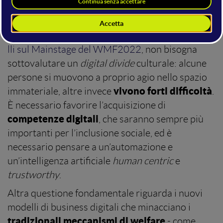
disuguaglianza correlata alla
è la crescente
digitalizzazione
. Come spiegato
dall’imprenditore e informatico
Stefano Quintare
lli sul Mainstage del WMF2022
, non bisogna
sottovalutare un
digital divide
culturale: alcune
persone si muovono a proprio agio nello spazio
vivono forti difficoltà
immateriale, altre invece
.
È necessario favorire l’acquisizione di
competenze digitali
, che saranno sempre più
importanti per l’inclusione sociale, ed è
necessario pensare a un’automazione e
un’intelligenza artificiale
human centric
e
trustworthy
.
Altra questione fondamentale riguarda i nuovi
modelli di business digitali che minacciano i
tradizionali meccanismi di welfare
- come