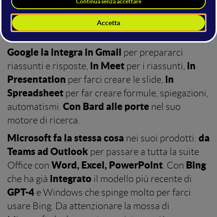
prendiamo Google ad esempio, diversi metodi di
AI vengono usati in diversi prodotti. Qui stiamo
parlando di altro.
Google la integra in Gmail
per prepararci
in Meet
in
riassunti e risposte,
per i riassunti,
Presentation
in
per farci creare le slide,
Spreadsheet
per far creare formule, spiegazioni,
Con Bard alle porte
automatismi.
nel suo
motore di ricerca.
Microsoft fa la stessa cosa
da
nei suoi prodotti:
Teams ad Outlook
per passare a tutta la suite
Word, Excel, PowerPoint
Bing
Office con
. Con
integrato
che ha già
il modello più recente di
GPT-4
e Windows che spinge molto per farci
usare Bing. Da attenzionare la mossa di