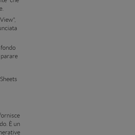
ite" che
e.
 View",
unciata
 sfondo
iparare
Sheets
.
fornisce
ndo. È un
enerative