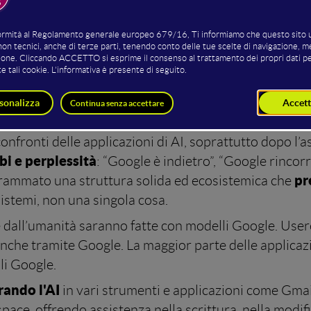
Giorgio T
nualmente da Google a Mountain View, svoltasi il 10 
di Big G
: l’AI Generativa al centro del dibattito certo
inare l’AI ovunque
.
onfronti delle applicazioni di AI, soprattutto dopo l’a
bi e perplessità
: “Google è indietro”, “Google rincorr
pr
grammato una struttura solida ed ecosistemica che
 sistemi, non una singola cosa.
te dall’umanità saranno fatte con modelli Google. Use
nche tramite Google. La maggior parte delle applicazi
li Google.
ando l'AI
in vari strumenti e applicazioni come Gmai
e, offrendo assistenza nella scrittura, nella modifi