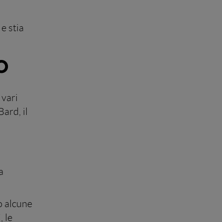
e stia
o
 vari
ard, il
a
do alcune
 le