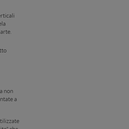
rticali
ela
arte.
tto
ma non
ntate a
tilizzate