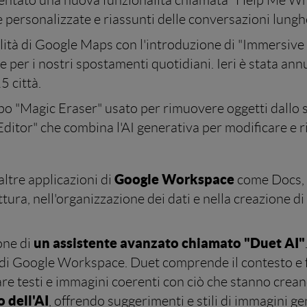
sentato una nuova funzionalità chiamata "Help Me Wr
te personalizzate e riassunti delle conversazioni lungh
lità di Google Maps con l'introduzione di "Immersive
 per i nostri spostamenti quotidiani. Ieri è stata ann
5 città.
Dopo "Magic Eraser" usato per rimuovere oggetti dallo
ditor" che combina l'AI generativa per modificare e r
Google Workspace
altre applicazioni di
come Docs, 
tura, nell'organizzazione dei dati e nella creazione di
un assistente avanzato chiamato "Duet AI"
ione di
a di Google Workspace. Duet comprende il contesto e 
rare testi e immagini coerenti con ciò che stanno crea
o dell'AI
, offrendo suggerimenti e stili di immagini g