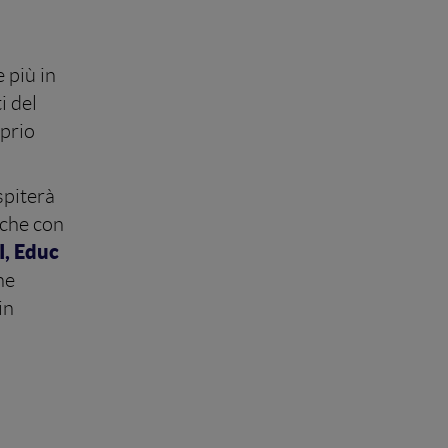
 più in
i del
oprio
spiterà
nche con
I, Educ
ne
in