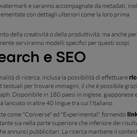
 watermark e saranno accompagnate da metadati, inol
lementate con dettagli ulteriori come la loro prima
nto della creatività o della produttività, ma anche per
ente serviranno modelli specifici per questi scopi.
Search e SEO
ri
ità di ricerca, inclusa la possibilità di effettuare
 testuali per trovare immagini, il che è possibile graz
Graph. Disponibile in 180 paesi in inglese, giapponese 
anciato in altre 40 lingue tra cui l’Italiano.
lin
tte come "Converse" ed "Experimental", fornendo
te sia nella parte superiore che inferiore dei risulta
he annunci pubblicitari. La ricerca mantiene il contes