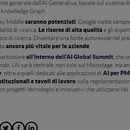
oste generate dall’AI Generativa, basate sul sistema di
il Knowledge Graph.
saranno potenziati
ssy Middle
. Google mette sempre
Le risorse di alta qualità
alità di ricerca.
e gli espert
ico di ricerca. Diventare una fonte autorevole nel pr
ancora più vitale per le aziende
nta
.
all’interno dell’AI Global Summit
particolare
, che o
mondo. L’AI sarà centrale, non solo sul Mainstage, ma a
y
AI per PM
,
oltre a quelli dedicati alle applicazioni di
stituzionali e tavoli di lavoro
sulla regolamentazio
on progetti tecnologici e innovativi che utilizzano l'AI 