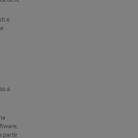
ti e
ve
so a
 ha
oftware,
a parte