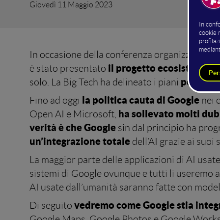
Giovedì 11 Maggio 2023
In occasione della conferenza organizzata an
il progetto ecosistemico 
è stato presentato
per decl
solo. La Big Tech ha delineato i piani
la politica cauta di Google
Fino ad oggi
nei c
ha sollevato molti dub
Open AI e Microsoft,
verità è che Google
sin dal principio ha pro
un’integrazione totale
dell’AI grazie ai suoi
La maggior parte delle applicazioni di AI usa
sistemi di Google ovunque e tutti li useremo a
AI usate dall’umanità saranno fatte con model
vedremo come Google stia integr
Di seguito
Google Maps, Google Photos e Google Workspac