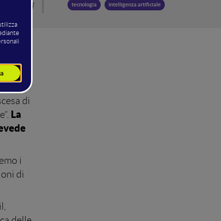
averniti
tecnologia
intelligenza artificiale
maggio,
, ma non
scesa di
La
e”.
evede
remo i
oni di
l,
ca delle