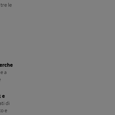
tre le
cerche
ie a
e
k e
ti di
to e