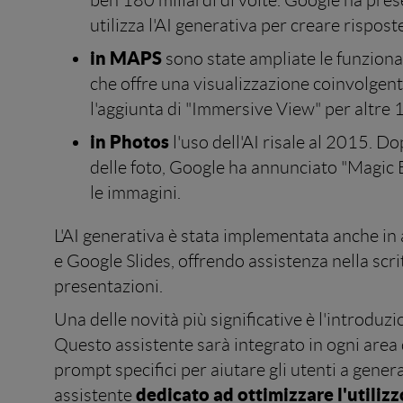
ben 180 miliardi di volte. Google ha pre
utilizza l'AI generativa per creare rispos
in MAPS
sono state ampliate le funziona
che offre una visualizzazione coinvolgente
l'aggiunta di "Immersive View" per altre 1
in Photos
l'uso dell'AI risale al 2015. 
delle foto, Google ha annunciato "Magic E
le immagini.
L'AI generativa è stata implementata anche in 
e Google Slides, offrendo assistenza nella scrit
presentazioni.
Una delle novità più significative è l'introduz
Questo assistente sarà integrato in ogni are
prompt specifici per aiutare gli utenti a gene
dedicato ad ottimizzare l'utilizz
assistente