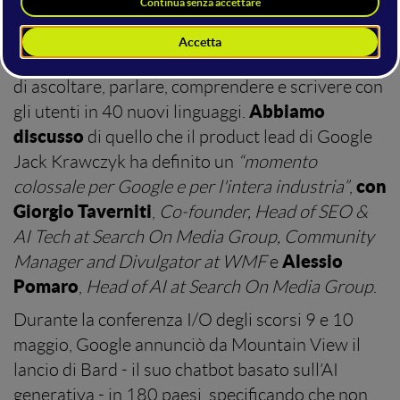
Bard è disponibile
A partire dal 13 luglio 2023
in Italia
, in tutta Europa e in Brasile, ed è capace
di ascoltare, parlare, comprendere e scrivere con
Abbiamo
gli utenti in 40 nuovi linguaggi.
discusso
di quello che il product lead di Google
Jack Krawczyk ha definito un
“momento
con
colossale per Google e per l'intera industria”
,
Giorgio Taverniti
,
Co-founder, Head of SEO &
AI Tech at Search On Media Group, Community
Alessio
Manager and Divulgator at WMF
e
Pomaro
,
Head of AI at Search On Media Group
.
Durante la conferenza I/O degli scorsi 9 e 10
maggio, Google annunciò da Mountain View il
lancio di Bard - il suo chatbot basato sull’AI
generativa - in 180 paesi, specificando che non