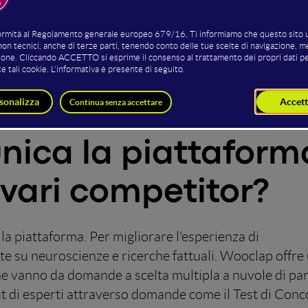
Leonardo 
r fornire agli educatori una piattaforma in grado di a
, con feedback in tempo reale e interfacce intuitive.
nica la piattaform
 vari competitor?
lla piattaforma. Per migliorare l'esperienza di
 su neuroscienze e ricerche fattuali. Wooclap offre
he vanno da domande a scelta multipla a nuvole di pa
put di esperti attraverso domande come il Test di Con