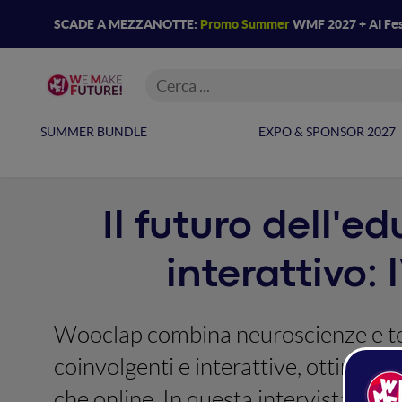
SCADE A MEZZANOTTE:
Promo Summer
WMF 2027 + AI Fes
SUMMER BUNDLE
EXPO & SPONSOR 2027
Il futuro dell'
interattivo:
Wooclap combina neuroscienze e te
coinvolgenti e interattive, ottimizz
che online. In questa intervista abb