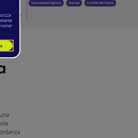
Innovazione digitale
startup
Le sfide del futuro
Galasso
umentare
a
 una
role
cordanza