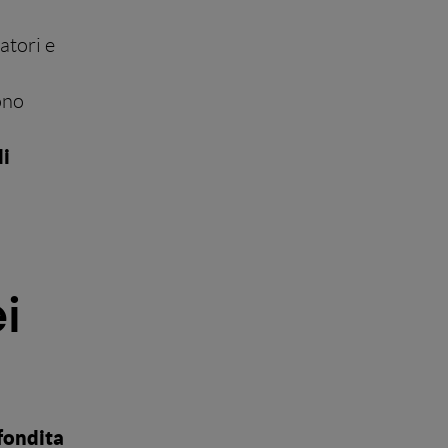
atori e
ono
di
i
fondita