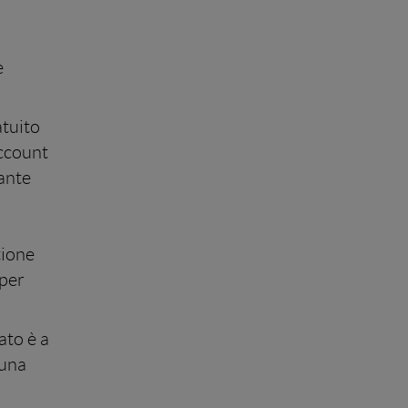
e
tuito
Account
ante
tione
 per
ato è a
 una