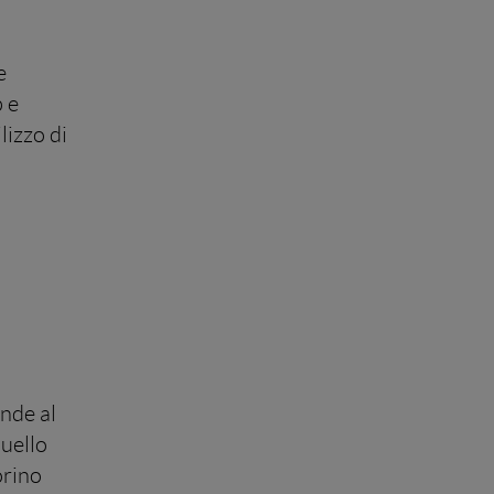
e
p e
lizzo di
onde al
quello
orino