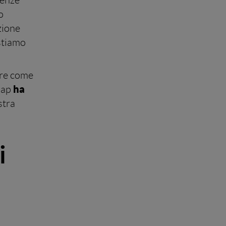
ienze
o
zione
 stiamo
ere come
ha
clap
stra
i