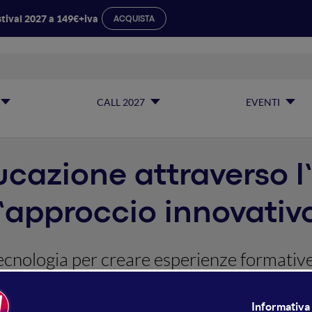
tival 2027 a 149€+iva
ACQUISTA
CALL 2027
EVENTI
educazione attraverso
 l’approccio innovati
cnologia per creare esperienze formativ
ando l'apprendimento e la formazione sia i
iamo approfondito il loro progetto.