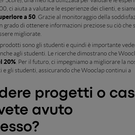
r Score
), una metrica utilizzata per valutare le esper
0, ci aiuta a valutare le esperienze dei clienti, e siam
uperiore a 50
. Grazie al monitoraggio della soddisfa
 in grado di ottenere informazioni preziose su ciò che
ssere migliorate.
i prodotti sono gli studenti e quindi è importante ved
anche agli studenti. Le ricerche dimostrano che Woo
el 20%
. Per il futuro, ci impegniamo a migliorare la no
ti e gli studenti, assicurando che Wooclap continui a
dere progetti o cas
avete avuto
cesso?