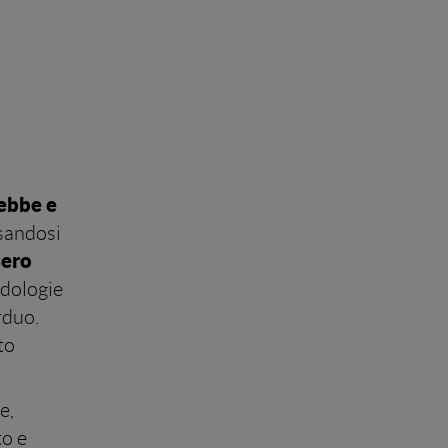
ebbe e
asandosi
sero
odologie
rduo.
to
e,
to e