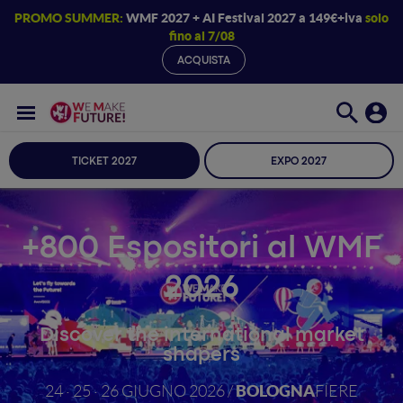
PROMO SUMMER:
WMF 2027 + AI Festival 2027 a 149€+iva
solo
fino al 7/08
ACQUISTA
TICKET 2027
EXPO 2027
+800 Espositori al WMF
2026
Discover the international market
shapers
BOLOGNA
24 · 25 · 26 GIUGNO 2026 /
FIERE