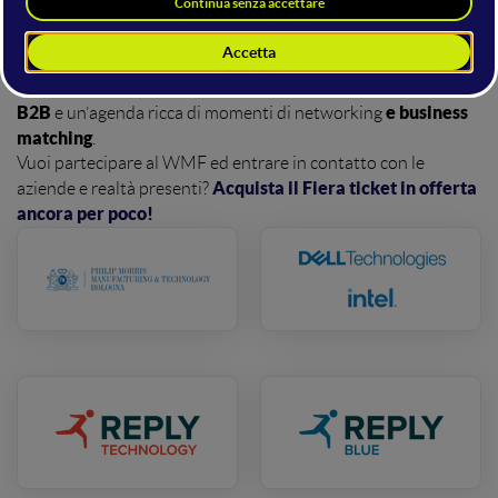
delegazioni istituzionali, i fondi di investimento e le aziende
che offrono servizi di cybesecurity, consulenza web, e-
commerce, hosting, marketing automation, IOT, HR e CMS e
incontri
molto altro: realtà con cui sarà possibile organizzare
B2B
e business
e un’agenda ricca di momenti di networking
matching
.
Vuoi partecipare al WMF ed entrare in contatto con le
Acquista il Fiera ticket in offerta
aziende e realtà presenti?
ancora per poco!