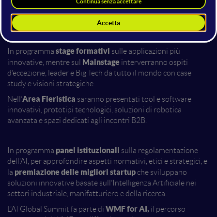
Global Summit
,
evento internazionale di riferimento
sull’Intelligenza Artificiale
, che riunisce esperti, aziende e
realtà globali per offrire una visione aggiornata
sull’evoluzione dell’AI.
stage formativi
In programma
sulle applicazioni più
Mainstage
innovative, mentre sul
interverranno ospiti
d’eccezione, leader e Big Tech da tutto il mondo con case
study e visioni strategiche.
Area Fieristica
Nell’
saranno presentati tool e software
innovativi, prototipi tecnologici, soluzioni di robotica
avanzata e spazi dedicati agli incontri B2B.
panel istituzionali
In programma
sulla regolamentazione
dell’AI, per approfondire aspetti normativi, etici e strategici, e
premiazione delle migliori startup
la
che sviluppano
soluzioni innovative basate sull’Intelligenza Artificiale nei
settori industriale, manifatturiero e della ricerca.
WMF for AI,
L’AI Global Summit fa parte di
il percorso