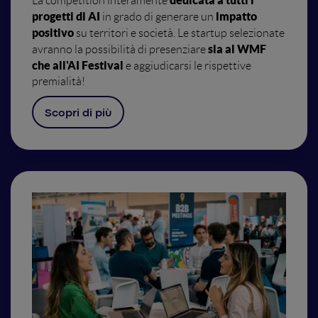
dedicata a tutti i
La competition interamente
progetti di AI
impatto
in grado di generare un
positivo
su territori e società. Le startup selezionate
sia al WMF
avranno la possibilità di presenziare
che all'AI Festival
e aggiudicarsi le rispettive
premialità!
Scopri di più