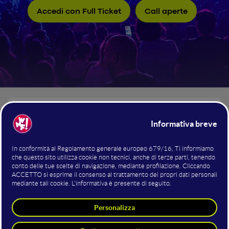
Accedi con Full Ticket
Call aperte
I NUMERI del WMF 2026
+3.000
Startup e Innovation Stakeholder
AI
Dal 10 al 12 giugno 2027 a BolognaFiere torna al WMF l’