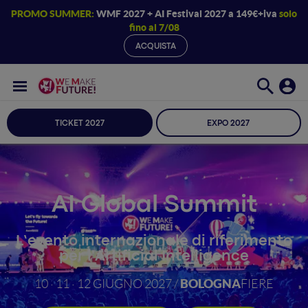
PROMO SUMMER:
WMF 2027 + AI Festival 2027 a 149€+iva
solo
fino al 7/08
ACQUISTA
TICKET 2027
EXPO 2027
AI Global Summit
L’evento internazionale di riferimento
per l'Artificial Intelligence
BOLOGNA
10 · 11 · 12 GIUGNO 2027 /
FIERE