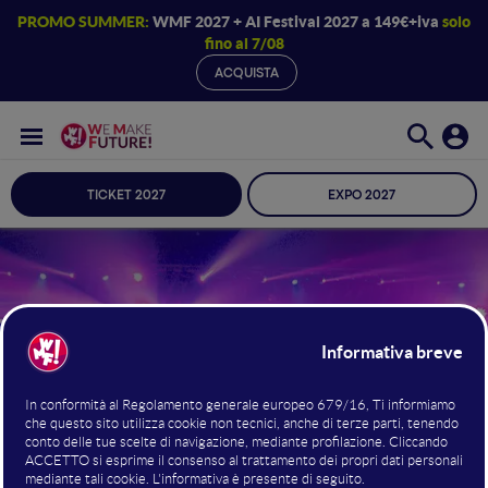
PROMO SUMMER:
WMF 2027 + AI Festival 2027 a 149€+iva
solo
fino al 7/08
ACQUISTA
TICKET 2027
EXPO 2027
Journalism Fest
Gli interventi di reporter, scrittori e
redattori
BOLOGNA
10 · 11 · 12 GIUGNO 2027 /
FIERE