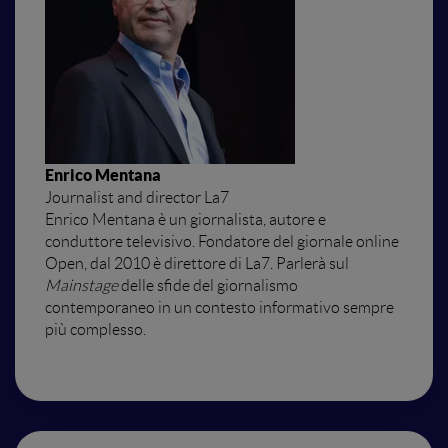
Mainstage
Digital Strategy
Agentic AI
Enrico Mentana
Journalist and director La7
Enrico Mentana è un giornalista, autore e
Geopolitics
conduttore televisivo. Fondatore del giornale online
Open, dal 2010 è direttore di La7. Parlerà sul
Mainstage
delle sfide del giornalismo
Audio & Visual Production
contemporaneo in un contesto informativo sempre
più complesso.