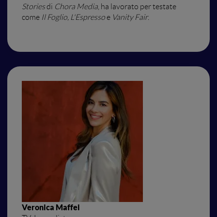
Stories
di
Chora Media
, ha lavorato per testate
come
Il Foglio, L'Espresso
e
Vanity Fair
.
Veronica Maffei