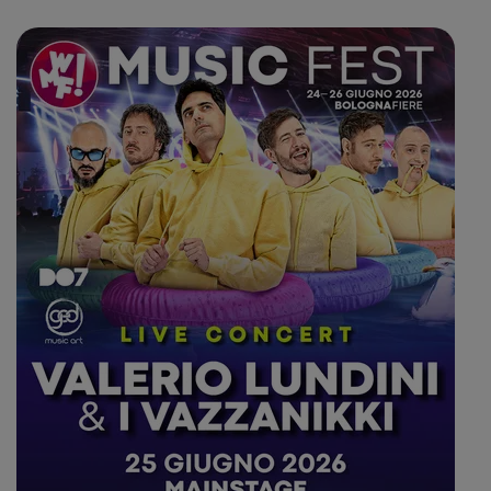
contemporaneo e multiforme.
N.A.I.P.
è un’operazione delicata, rischiosa,
audace; una grande capacità performativa al
servizio di un progetto innovativo, fortemente
identitario e scevro di etichette musicali.
Stabber DAVID CHI?:
Nel 2021 esce prodotto da
un manifesto d’intenti electro dance, una canzone
che parla di liberazione, della riappropriazione di
nuovi spazi di umanità, dell’importante di far
risuonare la musica fortissimo, soprattutto in un
momento storico di grande complessità.
N.A.I.P
torna a farsi sentire nel 2023 con il nuovo
singolo “Ho bisogno di”: una tarantella che
propone un canto, un ballo e uno sfogo.
INRI
Prima uscita in collaborazione con l’etichetta
,
N.A.I.P.
il brano è stato prodotto da
e Stabber ed è
stato selezionato come jingle del nuovo spot del
Vecchio Amaro del Capo
.
“Dovrei dire la
Segue la pubblicazione dell’ep
mia”
"Dovrei essere in Tour"
e il
prodotto e