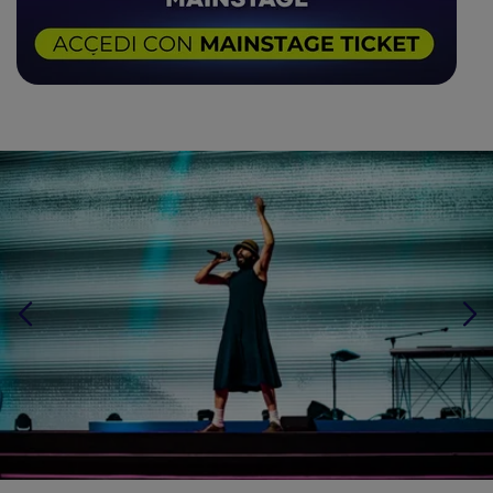
Vivo Concerti
distribuito da
.
Nel 2026 entra inoltre a far parte della nuova
superband SI! BOOM! VOILÀ!
un progetto
collettivo nato dall’incontro di musicisti tra i più
influenti e riconoscibili del panorama alternativo
nazionale. La formazione riunisce figure
provenienti da alcune delle realtà più importanti
Roberta
della musica indipendente italiana, tra cui
Sammarelli
(storica bassista dei Verdena),
insieme ad altri musicisti della scena
N.A.I.P.
contemporanea. Con questa formazione
è
attualmente in tour, portando la sua visione
performativa e la sua attitudine sperimentale
all’interno di uno spettacolo potente,
imprevedibile e profondamente collettivo.