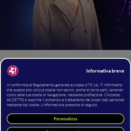
ORE 9.45 | MAINSTAGE | PADIGLIONE
16
N.A.I.P. torna al WMF - We Make
Future!
Il 25 giugno sul mainstage del WMF è stato protagonista
N.A.I.P.
, acronimo di “nessun artista in particolare”, progetto
musicale di Michelangelo Mercuri. Artista e performer tra i
unisce elettronica,
più originali della scena italiana, N.A.I.P.