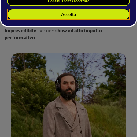
synth, loop station, chitarra e voce
in un linguaggio sonoro
sperimentale e fortemente identitario, tra cantautorato ed
elettronica contemporanea.
audace
energica
Sul Mainstage ha portato la sua cifra
,
e
imprevedibile
show ad alto impatto
, per uno
performativo.