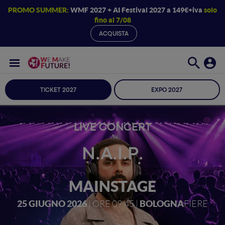
PROMO SUMMER:
WMF 2027 + AI Festival 2027 a 149€+iva
solo
fino al 7/08
ACQUISTA
TICKET 2027
EXPO 2027
LIVE CONCERT
N.A.I.P.
MAINSTAGE
25 GIUGNO 2026
BOLOGNA
| ORE 09:45 |
FIERE