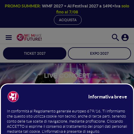
PROMO SUMMER:
WMF 2027 + AI Festival 2027 a 149€+iva
solo
fino al 7/08
ACQUISTA
TICKET 2027
EXPO 2027
LIVE CONCERT
I PATAGARRI
MAINSTAGE
24 GIUGNO 2026
BOLOGNA
| ORE 09:30 |
FIERE