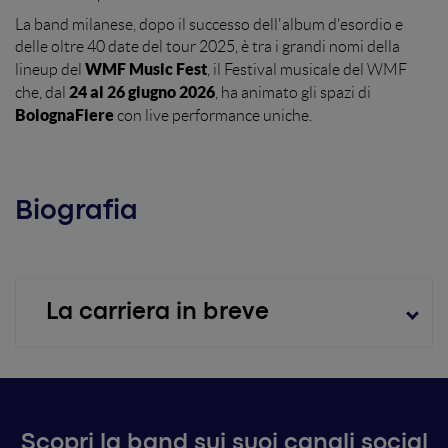
La band milanese, dopo il successo dell'album d'esordio e
delle oltre 40 date del tour 2025, è tra i grandi nomi della
WMF Music Fest
lineup del
, il Festival musicale del WMF
24 al 26 giugno 2026
che, dal
, ha animato gli spazi di
BolognaFiere
con live performance uniche.
Biografia
La carriera in breve
I Patagarri
La band milanese
, con il suo gipsy jazz
gioioso e coinvolgente, crea un contrasto tra la
voglia di fuggire dalla quotidianità e la durezza
Scopri la band sui suoi canali social