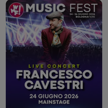
proseguendo il loro percorso live anche su palchi
istituzionali.
Il 23 maggio 2025 pubblicano l’album di esordio
“L’ultima ruota del caravan” (Warner Music
Italy)
e, per celebrare l’uscita del disco, salgono a
MI AMI Festival
sorpresa sul palco del
, uno dei
più importanti appuntamenti italiani dedicati alla
musica indipendente. Dopo il successo di
“L’ULTIMA RUOTA DEL CARAVAN TOUR
ESTATE 2025”
, che li ha portati a esibirsi sui palchi
di tutta Italia con più di 40 date, I Patagarri
tornano a portare dal vivo la loro miscela
inconfondibile di irriverenza, ironia e lucidità con
“L’ULTIMA RUOTA DEL CARAVAN EUROPEAN
TOUR”
. Il tour vede la band impegnata in una serie
di date europee nel marzo 2026, per poi proseguire
la marcia live in tutta Italia e approdare sul
Mainstage del WMF.