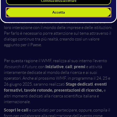
sostenibile
. È da questi cardini che si costruiscono
fondamenta solide per lo sviluppo del nostro Paese.
PNRR
Istruzione e ricerca
Tra i pilastri del
figura infatti "
",
snodo fondamentale per rafforzare i sistemi di ricerca e la
loro interazione con il mondo delle imprese e delle istituzioni.
Per farlo è necessario porre attenzione sul tema attraverso il
dialogo continuo tra più realtà, creando così un valore
aggiunto per il Paese.
Per questa ragione il WMF, realizza al suo interno l'evento
iniziative
call
premi
Research 4 Future
, con
,
,
e attività
interamente dedicate al mondo della ricerca e ai suoi
operatori. Anche al prossimo WMF, in programma il 24, 25 e
Stage dedicati
eventi
26 giugno 2025, saranno realizzati
,
formativi, tavole rotonde, presentazioni di ricerche,
e
altri momenti dedicati alla ricerca scientifica italiana e
internazionale.
Scopri le call
e candidati per partecipare, oppure,
compila il
form
per collaborare alla realizzazione dell'evento come