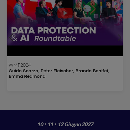
WMF2024
Guido Scorza, Peter Fleischer, Brando Benifei,
Emma Redmond
·
·
10
11
12 Giugno 2027