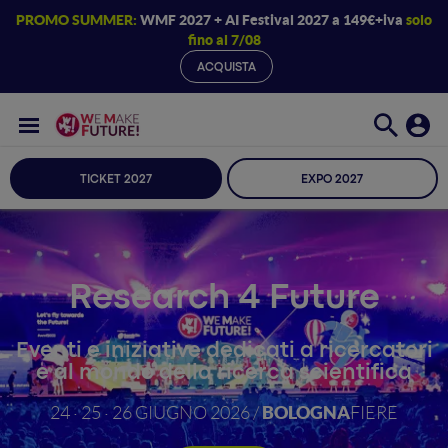
PROMO SUMMER:
WMF 2027 + AI Festival 2027 a 149€+iva
solo
fino al 7/08
ACQUISTA
TICKET 2027
EXPO 2027
Research 4 Future
Eventi e iniziative dedicati a ricercatori
e al mondo della ricerca scientifica
BOLOGNA
24 · 25 · 26 GIUGNO 2026 /
FIERE