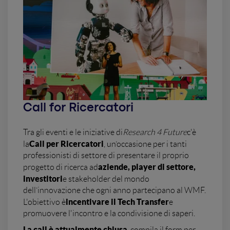
Call for Ricercatori
Tra gli eventi e le iniziative di
Research 4 Future
c'è
Call per Ricercatori
la
, un’occasione per i tanti
professionisti di settore di presentare il proprio
aziende, player di settore,
progetto di ricerca ad
investitori
e stakeholder del mondo
dell’innovazione che ogni anno partecipano al WMF.
incentivare il Tech Transfer
L'obiettivo è
e
promuovere l'incontro e la condivisione di saperi.
La call è attualmente chiusa
, compila il form per