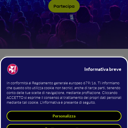
Partecipa
I NUMERI del WMF 2026
+1.000
Speaker
Ricerca scientifica, innovazione, creatività e futuro