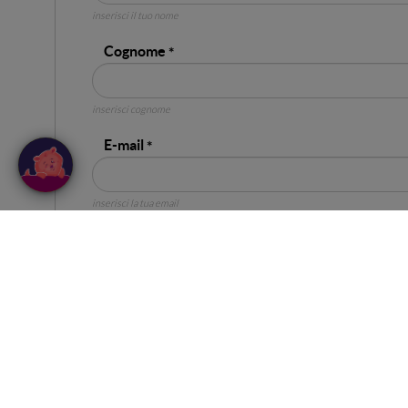
inserisci il tuo nome
Cognome
inserisci cognome
E-mail
inserisci la tua email
Telefono
I dati saranno condivisi con l’azienda organizza
Esprimo il mio consenso al trattamento dei miei