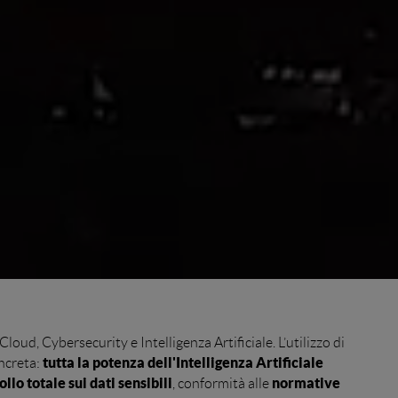
loud, Cybersecurity e Intelligenza Artificiale. L’utilizzo di
tutta la potenza dell'Intelligenza Artificiale
ncreta:
llo totale sui dati sensibili
normative
, conformità alle