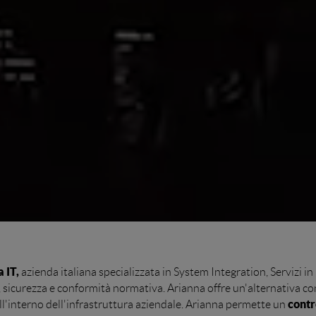
 IT,
azienda italiana specializzata in System Integration, Servizi in C
 sicurezza e conformità normativa. Arianna offre un'alternativa co
contro
ll'interno dell'infrastruttura aziendale. Arianna permette un